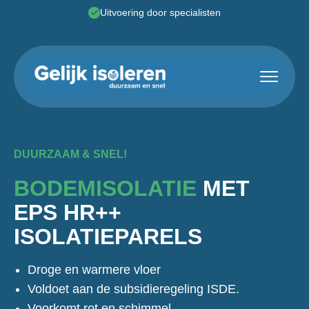
Uitvoering door specialisten
Toggle 
DUURZAAM & SNEL!
BODEMISOLATIE
MET
EPS HR++
ISOLATIEPARELS
Droge en warmere vloer
Voldoet aan de subsidieregeling ISDE.
Voorkomt rot en schimmel