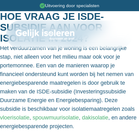
Uitvoering door specialisten
HOE VRAAG JE ISDE-
SUBSIDIE AAN VOOR
ISOLATIE IN 2024?
Toggle 
Het verduurzamen van je woning is een belangrijke
stap, niet alleen voor het milieu maar ook voor je
portemonnee. Een van de manieren waarop je
financieel ondersteund kunt worden bij het nemen van
energiebesparende maatregelen is door gebruik te
maken van de ISDE-subsidie (Investeringssubsidie
Duurzame Energie en Energiebesparing). Deze
subsidie is beschikbaar voor isolatiemaatregelen zoals
vloerisolatie
,
spouwmuurisolatie
,
dakisolatie
, en andere
energiebesparende projecten.